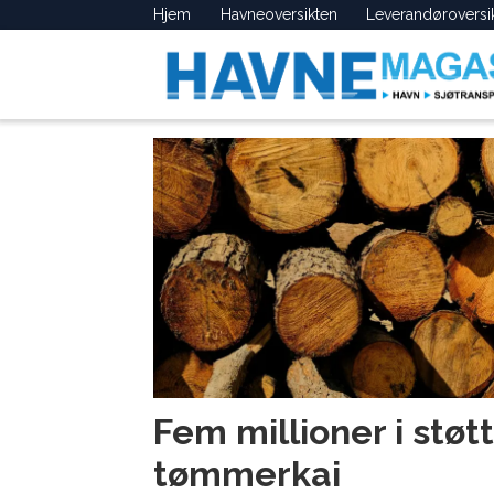
Hjem
Havneoversikten
Leverandøroversi
Tag:
allmenningskai
Fem millioner i støtt
tømmerkai