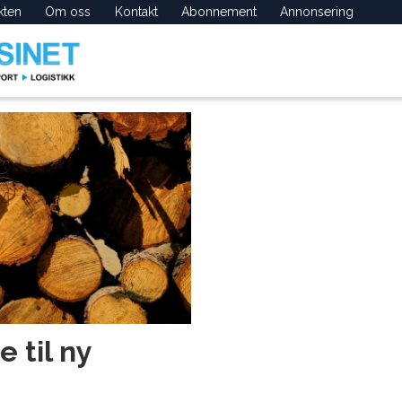
kten
Om oss
Kontakt
Abonnement
Annonsering
e til ny