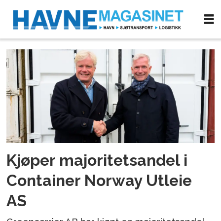
Tag:
container
norway
utleie
as
Kjøper majoritetsandel i
Container Norway Utleie
AS