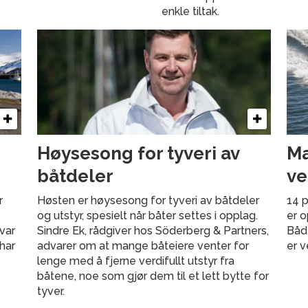
enkle tiltak.
Høysesong for tyveri av
Ma
båtdeler
ve
r
Høsten er høysesong for tyveri av båtdeler
14 p
og utstyr, spesielt når båter settes i opplag.
er o
svar
Sindre Ek, rådgiver hos Söderberg & Partners,
Både
har
advarer om at mange båteiere venter for
er v
lenge med å fjerne verdifullt utstyr fra
båtene, noe som gjør dem til et lett bytte for
tyver.