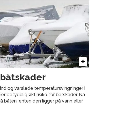
r båtskader
nd og varslede temperatursvingninger i
er betydelig økt risiko for båtskader. Nå
på båten, enten den ligger på vann eller