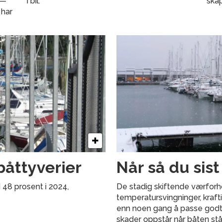
 —
i bil.
skap
 har
båttyverier
Når så du sist
d 48 prosent i 2024,
De stadig skiftende værfor
temperatursvingninger, kraft
enn noen gang å passe godt
skader oppstår når båten st