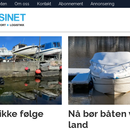
kten
Om oss
Kontakt
Abonnement
Annonsering
 ikke følge
Nå bør båten
land