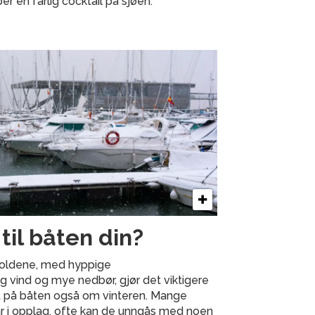
er en farlig cocktail på sjøen.
 til båten din?
holdene, med hyppige
ig vind og mye nedbør, gjør det viktigere
 på båten også om vinteren. Mange
år i opplag, ofte kan de unngås med noen