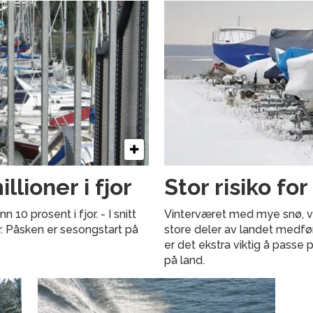
lioner i fjor
Stor risiko fo
10 prosent i fjor. - I snitt
Vinterværet med mye snø, vi
. Påsken er sesongstart på
store deler av landet medfør
er det ekstra viktig å passe 
på land.