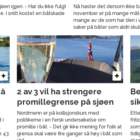
en igjen. - Har du ikke fulgt
Nå haster det dersom ikke båt
e. I snitt kostet en båtskade
november er på mange måter s
mange av de som har den i vin
saker på båter som aldri skul
 å
2 av 3 vil ha strengere
Be
promillegrense på sjøen
si
Nordmenn er på kollisjonskurs med
Ette
 i
politikerne i en fersk undersøkelse om
frit
.
promille i båt. - Det gir ikke mening for folk at
somm
e 43
grensa skal være fire ganger så høy i båt som
tidl