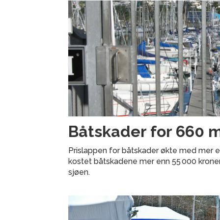
Båtskader for 660 mil
Prislappen for båtskader økte med mer enn 
kostet båtskadene mer enn 55 000 kroner
sjøen.