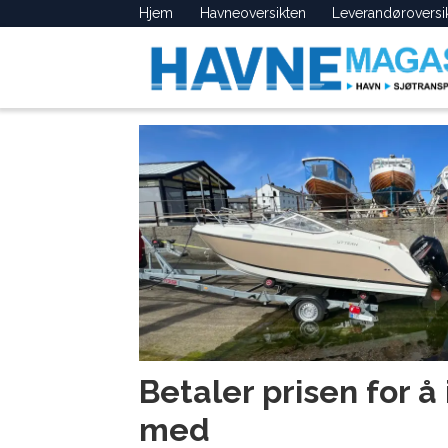
Hjem
Havneoversikten
Leverandøroversi
Tag:
forsikring
Betaler prisen for å
med