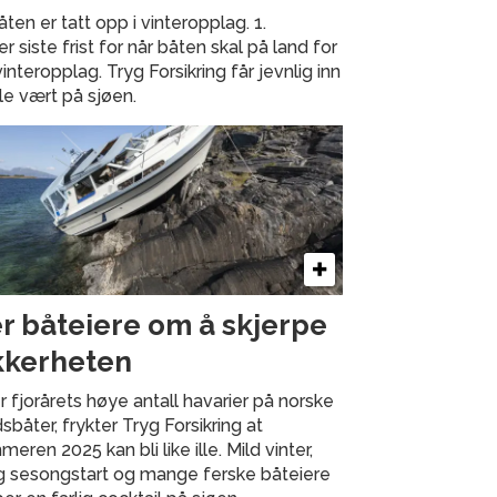
en er tatt opp i vinteropplag. 1.
iste frist for når båten skal på land for
teropplag. Tryg Forsikring får jevnlig inn
le vært på sjøen.
r båteiere om å skjerpe
kkerheten
r fjorårets høye antall havarier på norske
idsbåter, frykter Tryg Forsikring at
eren 2025 kan bli like ille. Mild vinter,
ig sesongstart og mange ferske båteiere