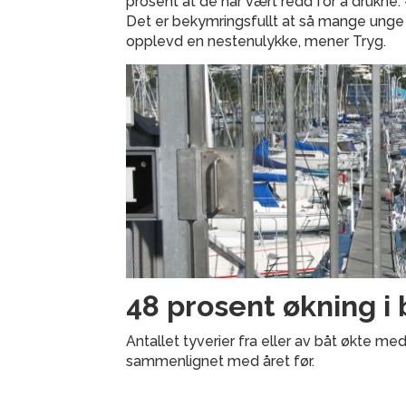
prosent at de har vært redd for å drukne.
Det er bekymringsfullt at så mange unge
opplevd en nestenulykke, mener Tryg.
48 prosent økning i 
Antallet tyverier fra eller av båt økte me
sammenlignet med året før.