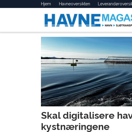
Hjem
Havneoversikten
Leverandøroversi
Tag:
kystnæring
Skal digitalisere ha
kystnæringene