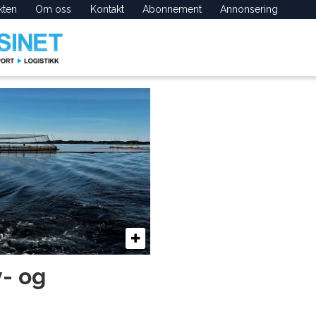
kten
Om oss
Kontakt
Abonnement
Annonsering
v- og