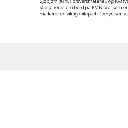
Sjøbjørn 38 til Forsvarsmateriell og Kystv
stasjoneres om bord på KV Njord, som er 
markerer en viktig milepæl i fornyelsen a