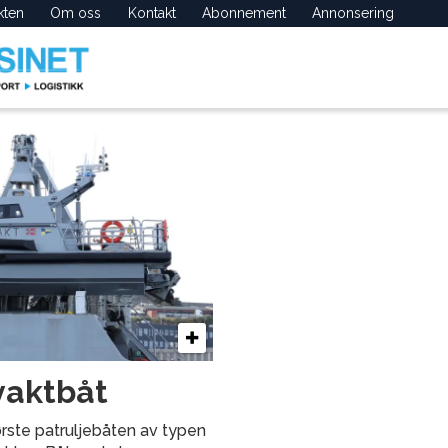
kten
Om oss
Kontakt
Abonnement
Annonsering
vaktbåt
første patruljebåten av typen