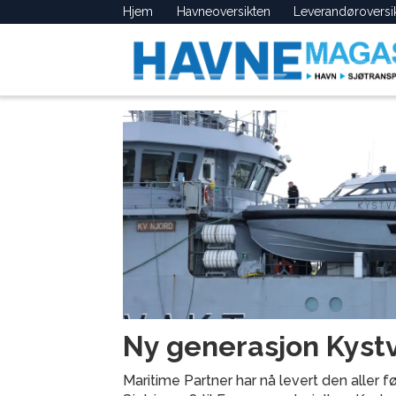
Hjem
Havneoversikten
Leverandøroversi
Tag:
lettbåt
Ny generasjon Kyst
Maritime Partner har nå levert den aller 