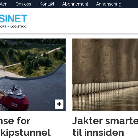
kten
Om oss
Kontakt
Abonnement
Annonsering
se for
Jakter smarte
skipstunnel
til innsiden