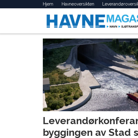
Hjem
Havneoversikten
Leverandøroversi
Tag:
leverandører
Leverandørkonferan
byggingen av Stad 