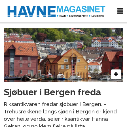
Tag:
maritim
historie
Sjøbuer i Bergen freda
Riksantikvaren fredar sjøbuer i Bergen. -
Trehusrekkene langs sjøen i Bergen er kjend
over heile verda, seier riksantikvar Hanna
Geiran, og no kjem fleire på lista.