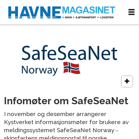
Tag:
meldingsportal
Infomøter om SafeSeaNet
I november og desember arrangerer
Kystverket informasjonsmøter for brukere av
meldingssystemet SafeSeaNet Norway ‒
skipsfartens meldingsportal til norske