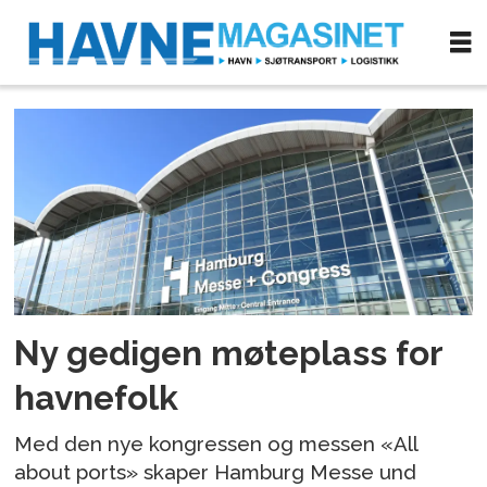
Tag:
messe
og
utstilling
Ny gedigen møteplass for
havnefolk
Med den nye kongressen og messen «All
about ports» skaper Hamburg Messe und