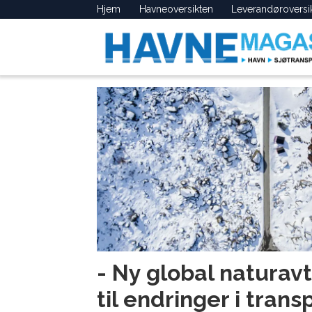
Hjem
Havneoversikten
Leverandøroversi
Tag:
naturavtale
- Ny global naturav
til endringer i trans