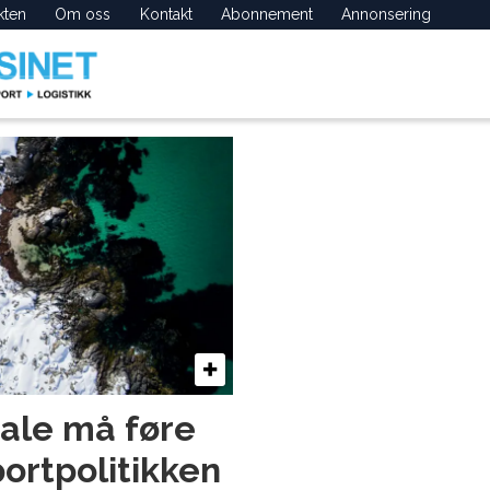
kten
Om oss
Kontakt
Abonnement
Annonsering
tale må føre
portpolitikken