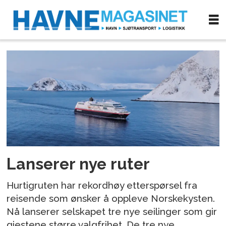
Tag:
nordkapp
Lanserer nye ruter
Hurtigruten har rekordhøy etterspørsel fra
reisende som ønsker å oppleve Norskekysten.
Nå lanserer selskapet tre nye seilinger som gir
gjestene større valgfrihet. De tre nye