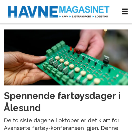
Tag:
norsk
forening
for
elektro
Spennende fartøysdager i
og
Ålesund
automatisering
De to siste dagene i oktober er det klart for
Avanserte fartøy-konferansen igjen. Denne