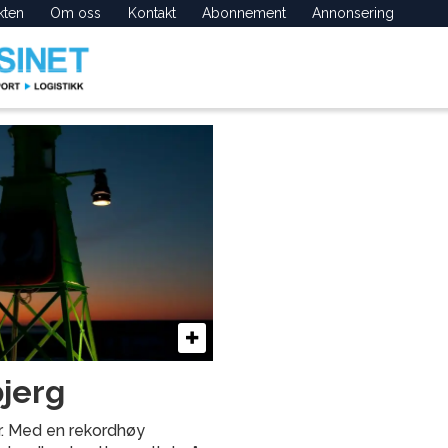
kten
Om oss
Kontakt
Abonnement
Annonsering
bjerg
år. Med en rekordhøy