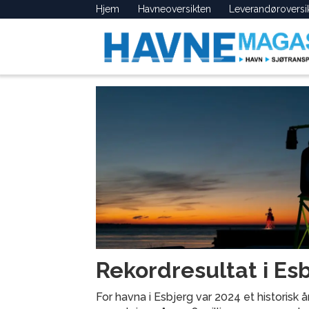
Hjem
Havneoversikten
Leverandøroversi
Tag:
port
esbjerg
Rekordresultat i Es
For havna i Esbjerg var 2024 et historisk 