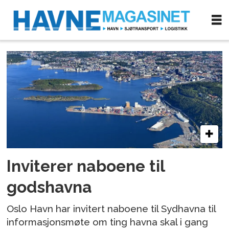
Tag:
støyforunrensing
Inviterer naboene til
godshavna
Oslo Havn har invitert naboene til Sydhavna til
informasjonsmøte om ting havna skal i gang