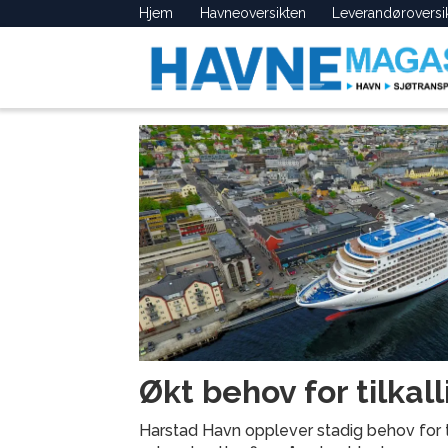
Hjem
Havneoversikten
Leverandøroversi
Tag:
tilkallingsvikar
Økt behov for tilkal
Harstad Havn opplever stadig behov for til