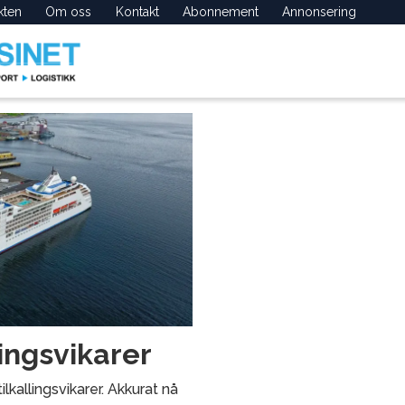
kten
Om oss
Kontakt
Abonnement
Annonsering
lingsvikarer
kallingsvikarer. Akkurat nå