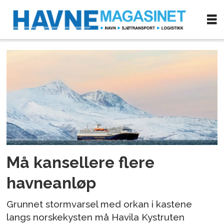
Tag:
trøndelag
Må kansellere flere
havneanløp
Grunnet stormvarsel med orkan i kastene
langs norskekysten må Havila Kystruten