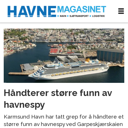
Tag:
havnespy
Håndterer større funn av
havnespy
Karmsund Havn har tatt grep for å håndtere et
større funn av havnespy ved Garpeskjærskaien