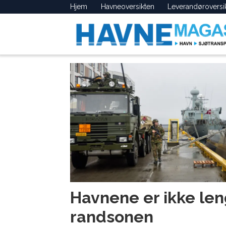
Hjem
Havneoversikten
Leverandøroversi
Tag:
nasjonal
sikkeerhet
Havnene er ikke len
randsonen