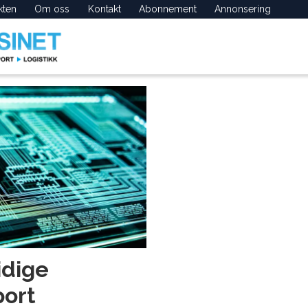
kten
Om oss
Kontakt
Abonnement
Annonsering
idige
port