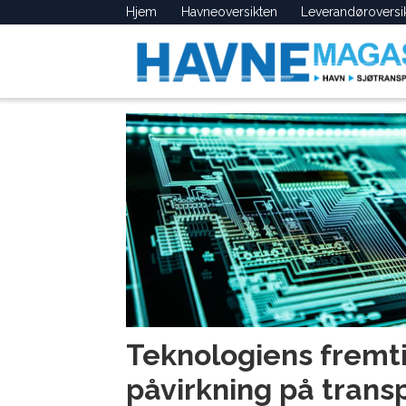
Hjem
Havneoversikten
Leverandøroversi
Tag:
transportteknologi
Teknologiens fremt
påvirkning på trans