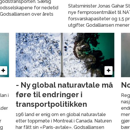
godstransporten. Særlig
Statsminister Jonas Gahar St
godsselskapene for nedetid
nye femprosentmålet til NAT
Godsalliansen over årets
forsvarskapasiteter og 1,5 pr
utgifter. Godalliansen mener 
- Ny global naturavtale må
No
føre til endringer i
lan i
Regj
nasj
transportpolitikken
lder
endr
196 land er enig om en global naturavtale
mene
r
etter toppmøte i Montreal i Canada. Naturen
gjør
og
har fått sin «Paris-avtale». Godsalliansen
bære