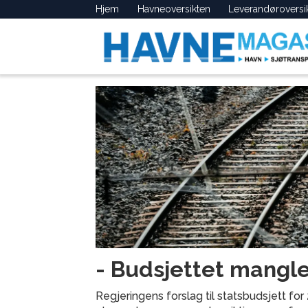
Hjem
Havneoversikten
Leverandøroversi
Tag:
godsalliansen
- Budsjettet mangle
Regjeringens forslag til statsbudsjett for