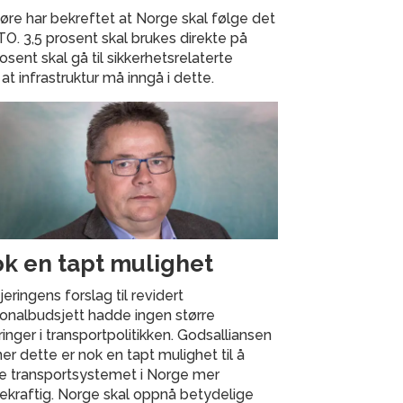
øre har bekreftet at Norge skal følge det
O. 3,5 prosent skal brukes direkte på
osent skal gå til sikkerhetsrelaterte
at infrastruktur må inngå i dette.
k en tapt mulighet
eringens forslag til revidert
onalbudsjett hadde ingen større
inger i transportpolitikken. Godsalliansen
r dette er nok en tapt mulighet til å
e transportsystemet i Norge mer
kraftig. Norge skal oppnå betydelige