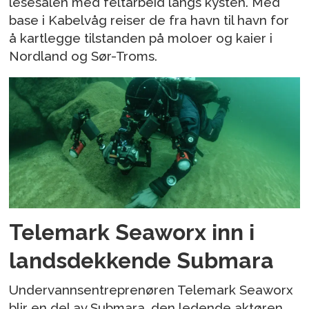
lesesalen med feltarbeid langs kysten. Med
base i Kabelvåg reiser de fra havn til havn for
å kartlegge tilstanden på moloer og kaier i
Nordland og Sør-Troms.
Telemark Seaworx inn i
landsdekkende Submara
Undervannsentreprenøren Telemark Seaworx
blir en del av Submara, den ledende aktøren