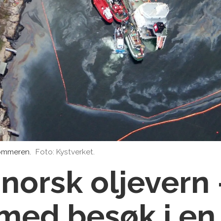
sommeren.
Foto: Kystverket.
norsk oljevern 
med besøk i en