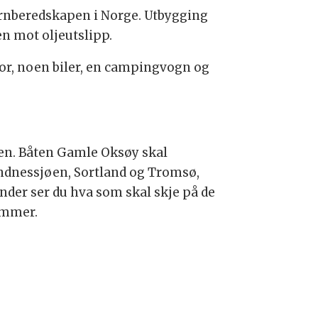
vernberedskapen i Norge. Utbygging
n mot oljeutslipp.
tor, noen biler, en campingvogn og
ten. Båten Gamle Oksøy skal
andnessjøen, Sortland og Tromsø,
Under ser du hva som skal skje på de
ommer.