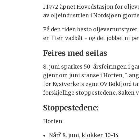
I 1972 åpnet Hovedstasjon for oljev
av oljeindustrien i Nordsjøen gjor
På den tiden besto oljevernutstyre
en liten vadbåt - og det jobbet ni 
Feires med seilas
8. juni sparkes 50-årsfeiringen i 
gjennom juni stanse i Horten, Lang
før Kystverkets egne OV Bøkfjord ta
forskjellige stoppestedene. Saken 
Stoppestedene:
Horten:
Når? 8. juni, klokken 10-14