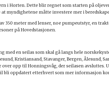
ern i Horten. Dette blir regnet som starten på olje
de at myndighetene måtte investere mer i beredskape
t av 350 meter med lenser, noe pumpeutstyr, en trak
personer på Hovedstasjonen.
gang med en seilas som skal gå langs hele norskekys
esund, Kristiansand, Stavanger, Bergen, Ålesund, S
r over opp til Honningsvåg, der seilasen avsluttes. 
vil bli oppdatert etterhvert som mer informasjon k