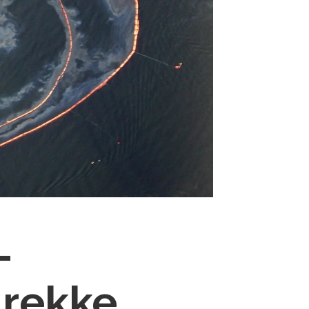
-
 rekke