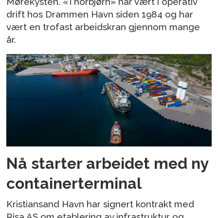
Mørekysten. «Thorbjørn» har vært i operativ
drift hos Drammen Havn siden 1984 og har
vært en trofast arbeidskran gjennom mange
år.
Nå starter arbeidet med ny
containerterminal
Kristiansand Havn har signert kontrakt med
Risa AS om etablering av infrastruktur og