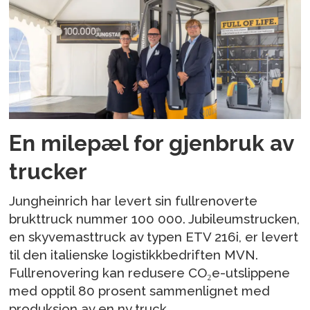
En milepæl for gjenbruk av
trucker
Jungheinrich har levert sin fullrenoverte
brukttruck nummer 100 000. Jubileumstrucken,
en skyvemasttruck av typen ETV 216i, er levert
til den italienske logistikkbedriften MVN.
Fullrenovering kan redusere CO₂e-utslippene
med opptil 80 prosent sammenlignet med
produksjon av en ny truck.