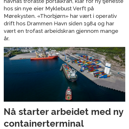
havnas trofaste portalkran, klar for ny tjeneste
hos sin nye eier Myklebust Verft på
Mørekysten. «Thorbjørn» har vært i operativ
drift hos Drammen Havn siden 1984 og har
vært en trofast arbeidskran gjennom mange
år.
Nå starter arbeidet med ny
containerterminal