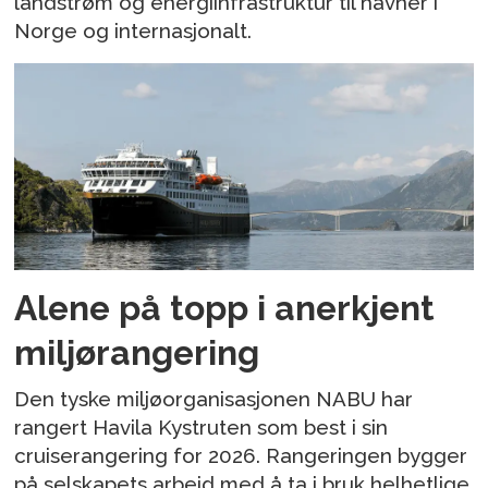
landstrøm og energiinfrastruktur til havner i
Norge og internasjonalt.
Alene på topp i anerkjent
miljørangering
Den tyske miljøorganisasjonen NABU har
rangert Havila Kystruten som best i sin
cruiserangering for 2026. Rangeringen bygger
på selskapets arbeid med å ta i bruk helhetlige