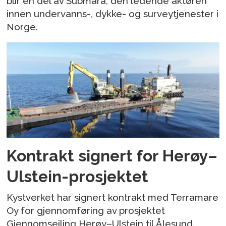
blir en del av Submara, den ledende aktøren
innen undervanns-, dykke- og surveytjenester i
Norge.
Kontrakt signert for Herøy–
Ulstein-prosjektet
Kystverket har signert kontrakt med Terramare
Oy for gjennomføring av prosjektet
Gjennomseiling Herøy–Ulstein til Ålesund.