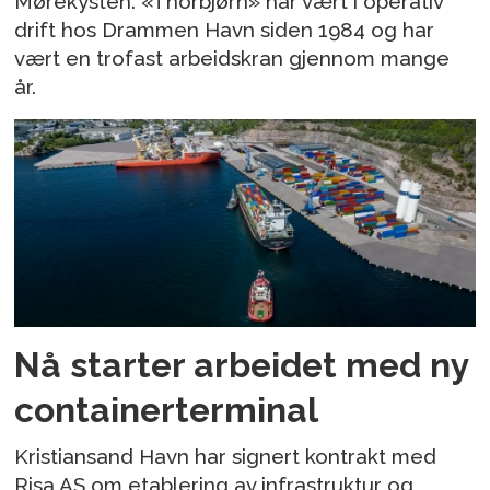
Mørekysten. «Thorbjørn» har vært i operativ
drift hos Drammen Havn siden 1984 og har
vært en trofast arbeidskran gjennom mange
år.
Nå starter arbeidet med ny
containerterminal
Kristiansand Havn har signert kontrakt med
Risa AS om etablering av infrastruktur og