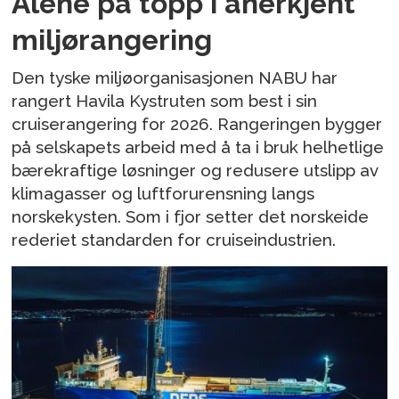
Alene på topp i anerkjent
miljørangering
Den tyske miljøorganisasjonen NABU har
rangert Havila Kystruten som best i sin
cruiserangering for 2026. Rangeringen bygger
på selskapets arbeid med å ta i bruk helhetlige
bærekraftige løsninger og redusere utslipp av
klimagasser og luftforurensning langs
norskekysten. Som i fjor setter det norskeide
rederiet standarden for cruiseindustrien.