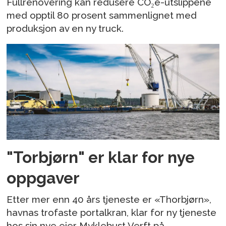
Fullrenovering kan redusere CO₂e-utslippene
med opptil 80 prosent sammenlignet med
produksjon av en ny truck.
"Torbjørn" er klar for nye
oppgaver
Etter mer enn 40 års tjeneste er «Thorbjørn»,
havnas trofaste portalkran, klar for ny tjeneste
hos sin nye eier Myklebust Verft på