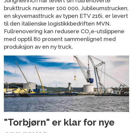
Jungheinrich har levert sin fullrenoverte
brukttruck nummer 100 000. Jubileumstrucken,
en skyvemasttruck av typen ETV 216i, er levert
til den italienske logistikkbedriften MVN.
Fullrenovering kan redusere CO₂e-utslippene
med opptil 80 prosent sammenlignet med
produksjon av en ny truck.
"Torbjørn" er klar for nye