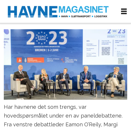
Har havnene det som trengs, var
hovedspørsmålet under en av paneldebattene.
Fra venstre debattleder Eamon O’Reily, Margi