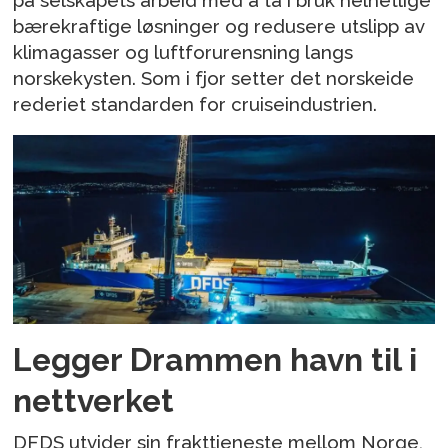
på selskapets arbeid med å ta i bruk helhetlige
bærekraftige løsninger og redusere utslipp av
klimagasser og luftforurensning langs
norskekysten. Som i fjor setter det norskeide
rederiet standarden for cruiseindustrien.
Legger Drammen havn til i
nettverket
DFDS utvider sin frakttjeneste mellom Norge,