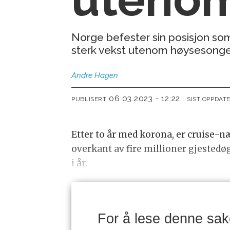
Norge befester sin posisjon som
sterk vekst utenom høysesongen 
Andre
Hagen
06.03.2023 - 12:22
PUBLISERT
SIST OPPDAT
Etter to år med korona, er cruise-næ
overkant av fire millioner gjestedøg
i år.
For å lese denne sa