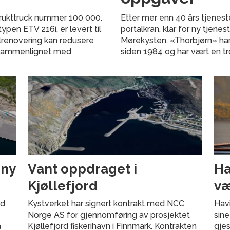
 brukttruck nummer 100 000.
Etter mer enn 40 års tjenest
pen ETV 216i, er levert til
portalkran, klar for ny tjene
llrenovering kan redusere
Mørekysten. «Thorbjørn» har
 sammenlignet med
siden 1984 og har vært en t
 ny
Vant oppdraget i
Ha
Kjøllefjord
væ
ed
Kystverket har signert kontrakt med NCC
Havi
Norge AS for gjennomføring av prosjektet
sine
å
Kjøllefjord fiskerihavn i Finnmark. Kontrakten
gjes