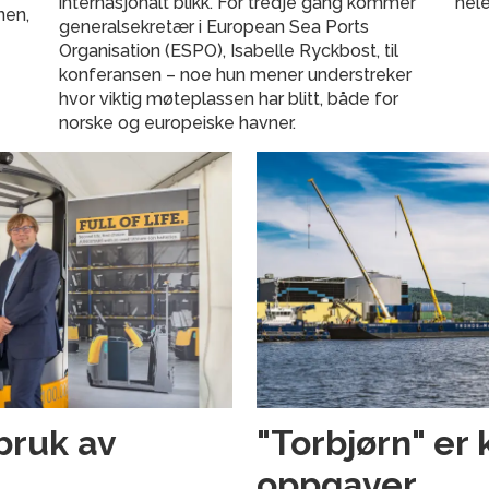
internasjonalt blikk. For tredje gang kommer
hele
nen,
generalsekretær i European Sea Ports
Organisation (ESPO), Isabelle Ryckbost, til
konferansen – noe hun mener understreker
hvor viktig møteplassen har blitt, både for
norske og europeiske havner.
bruk av
"Torbjørn" er 
oppgaver