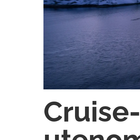
Cruise-
uteno