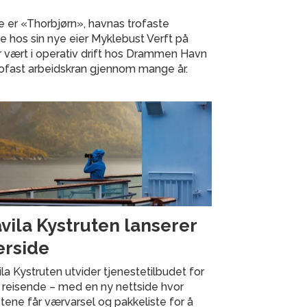
e er «Thorbjørn», havnas trofaste
ste hos sin nye eier Myklebust Verft på
 vært i operativ drift hos Drammen Havn
rofast arbeidskran gjennom mange år.
vila Kystruten lanserer
rside
la Kystruten utvider tjenestetilbudet for
 reisende – med en ny nettside hvor
tene får værvarsel og pakkeliste for å