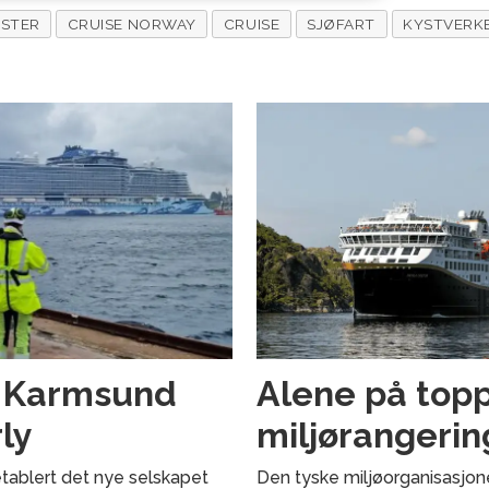
ISTER
CRUISE NORWAY
CRUISE
SJØFART
KYSTVERK
g Karmsund
Alene på topp
ly
miljørangerin
tablert det nye selskapet
Den tyske miljøorganisasjon