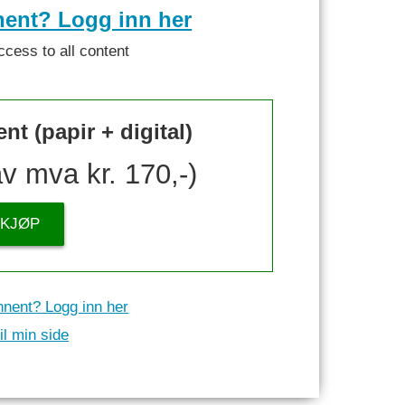
nent? Logg inn her
ccess to all content
t (papir + digital)
av mva kr. 170,-)
KJØP
nnent? Logg inn her
il min side