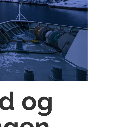
rd og
ngen