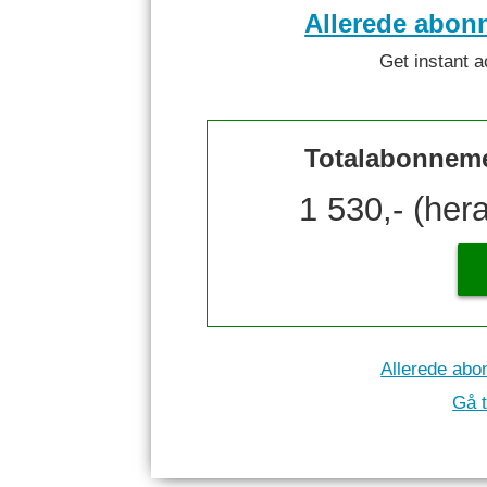
Allerede abon
Get instant a
Totalabonnemen
1 530,- (her
Allerede abo
Gå t