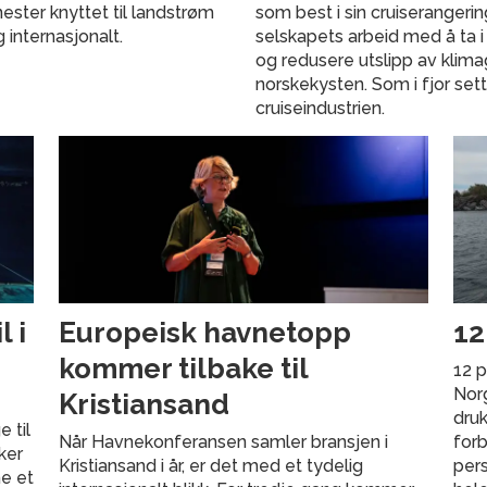
nester knyttet til landstrøm
som best i sin cruiserangeri
g internasjonalt.
selskapets arbeid med å ta i
og redusere utslipp av klima
norskekysten. Som i fjor set
cruiseindustrien.
 i
Europeisk havnetopp
12
kommer tilbake til
12 p
Norg
Kristiansand
druk
 til
Når Havnekonferansen samler bransjen i
forb
ker
Kristiansand i år, er det med et tydelig
pers
ne et