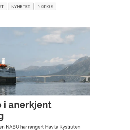
ET
NYHETER
NORGE
 i anerkjent
g
en NABU har rangert Havila Kystruten