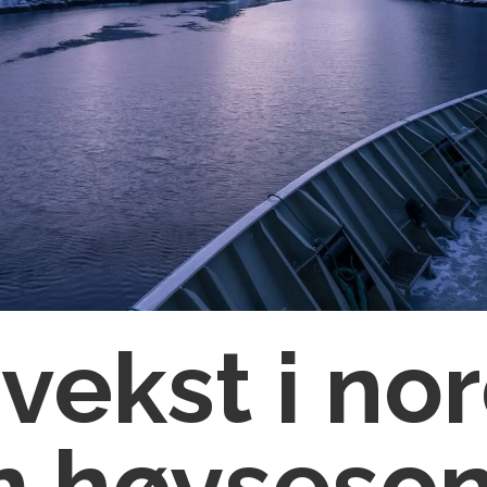
vekst i no
m høyseso