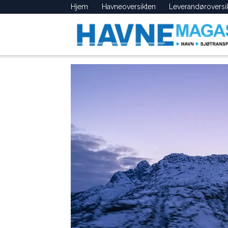
Hjem
Havneoversikten
Leverandøroversi