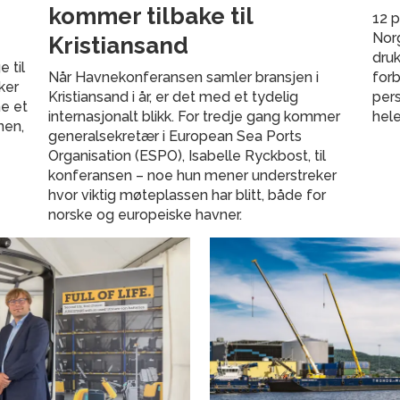
kommer tilbake til
12 p
Norg
Kristiansand
druk
 til
Når Havnekonferansen samler bransjen i
forb
ker
Kristiansand i år, er det med et tydelig
pers
ne et
internasjonalt blikk. For tredje gang kommer
hele
nen,
generalsekretær i European Sea Ports
Organisation (ESPO), Isabelle Ryckbost, til
konferansen – noe hun mener understreker
hvor viktig møteplassen har blitt, både for
norske og europeiske havner.