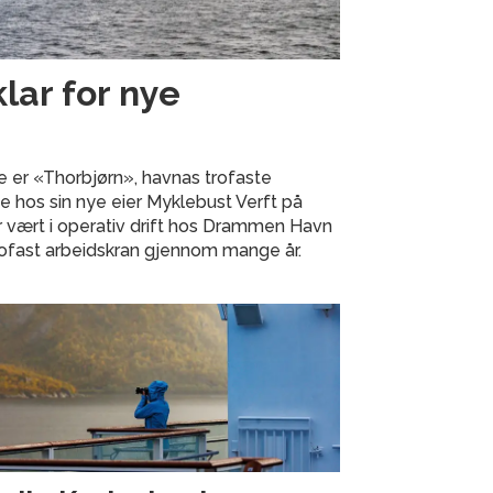
klar for nye
e er «Thorbjørn», havnas trofaste
ste hos sin nye eier Myklebust Verft på
 vært i operativ drift hos Drammen Havn
rofast arbeidskran gjennom mange år.