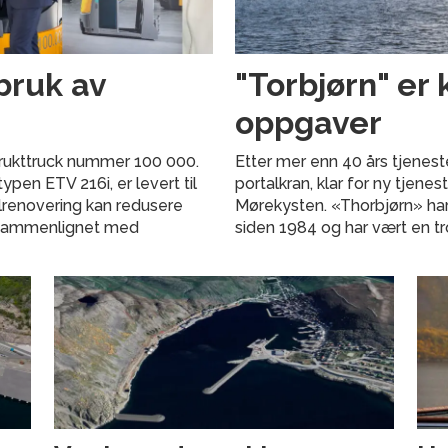
bruk av
"Torbjørn" er 
oppgaver
 brukttruck nummer 100 000.
Etter mer enn 40 års tjenest
pen ETV 216i, er levert til
portalkran, klar for ny tjene
llrenovering kan redusere
Mørekysten. «Thorbjørn» har
 sammenlignet med
siden 1984 og har vært en t