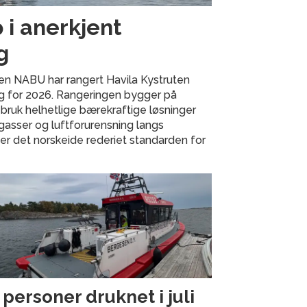
 i anerkjent
g
en NABU har rangert Havila Kystruten
ng for 2026. Rangeringen bygger på
 bruk helhetlige bærekraftige løsninger
gasser og luftforurensning langs
ter det norskeide rederiet standarden for
 personer druknet i juli