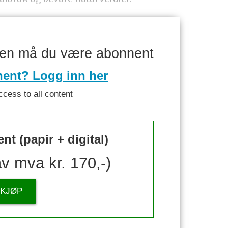
ken må du være abonnent
nent? Logg inn her
ccess to all content
t (papir + digital)
av mva kr. 170,-)
KJØP