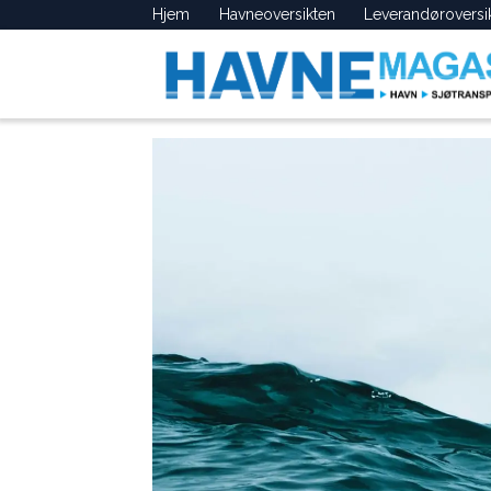
Hjem
Havneoversikten
Leverandøroversi