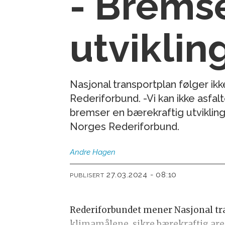
- Brems
utviklin
Nasjonal transportplan følger ik
Rederiforbund. -Vi kan ikke asfal
bremser en bærekraftig utvikling 
Norges Rederiforbund.
Andre
Hagen
27.03.2024 - 08:10
PUBLISERT
Rederiforbundet mener Nasjonal tran
klimamålene, sikre bærekraftig are