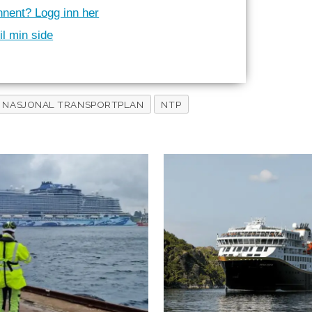
nnent? Logg inn her
il min side
NASJONAL TRANSPORTPLAN
NTP