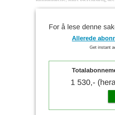
For å lese denne sa
Allerede abon
Get instant a
Totalabonnemen
1 530,- (her