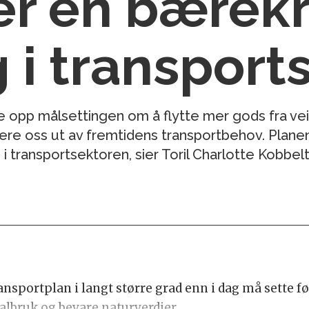
er en bærekr
g i transpor
ke opp målsettingen om å flytte mer gods fra vei
tere oss ut av fremtidens transportbehov. Planen
i transportsektoren, sier Toril Charlotte Kobbelt
sportplan i langt større grad enn i dag må sette f
albruk og bevare naturverdier.