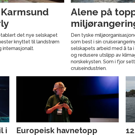
g Karmsund
Alene på topp
ly
miljørangerin
tablert det nye selskapet
Den tyske miljøorganisasjon
nester knyttet til landstrøm
som best i sin cruiserangeri
g internasjonalt.
selskapets arbeid med å ta i
og redusere utslipp av klima
norskekysten. Som i fjor set
cruiseindustrien.
 i
Europeisk havnetopp
12