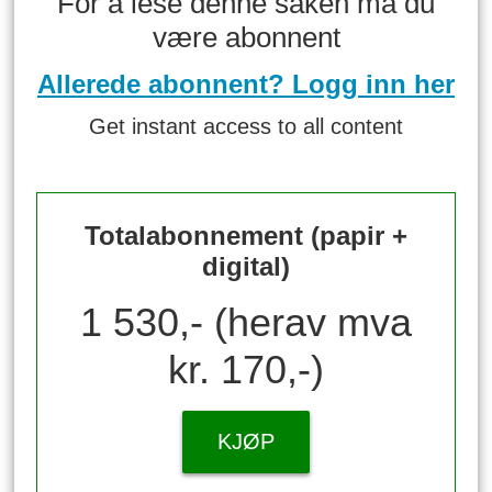
For å lese denne saken må du
være abonnent
Allerede abonnent? Logg inn her
Get instant access to all content
Totalabonnement (papir +
digital)
1 530,- (herav mva
kr. 170,-)
KJØP