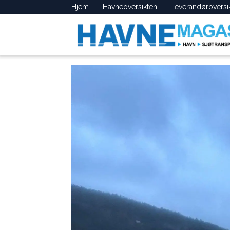
Hjem
Havneoversikten
Leverandøroversi