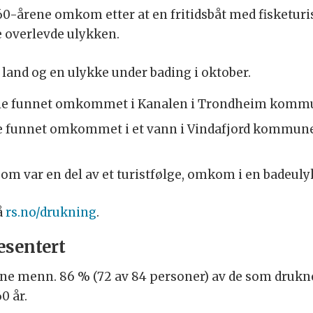
60-årene omkom etter at en fritidsbåt med fisketuris
 overlevde ulykken.
ra land og en ulykke under bading i oktober.
e funnet omkommet i Kanalen i Trondheim kommune, 
 funnet omkommet i et vann i Vindafjord kommune et
som var en del av et turistfølge, omkom i en badeu
å
rs.no/drukning
.
esentert
sne menn. 86 % (72 av 84 personer) av de som drukn
0 år.