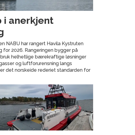
 i anerkjent
g
en NABU har rangert Havila Kystruten
ng for 2026. Rangeringen bygger på
 bruk helhetlige bærekraftige løsninger
gasser og luftforurensning langs
ter det norskeide rederiet standarden for