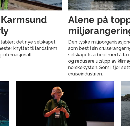
g Karmsund
Alene på topp
ly
miljørangerin
tablert det nye selskapet
Den tyske miljøorganisasjon
nester knyttet til landstrøm
som best i sin cruiserangeri
g internasjonalt.
selskapets arbeid med å ta i
og redusere utslipp av klima
norskekysten. Som i fjor set
cruiseindustrien.