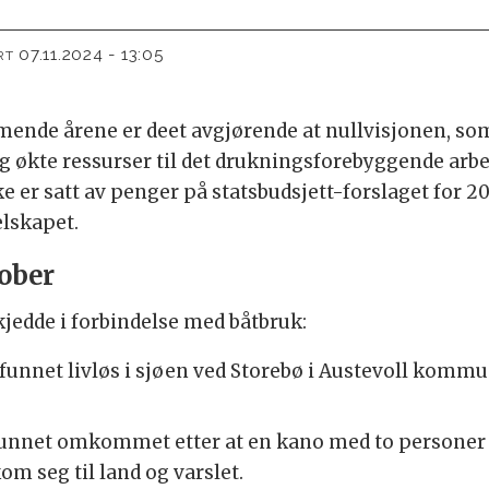
07.11.2024 - 13:05
RT
mende årene er deet avgjørende at nullvisjonen, som 
 økte ressurser til det drukningsforebyggende arbe
ke er satt av penger på statsbudsjett-forslaget for 20
lskapet.
ober
jedde i forbindelse med båtbruk:
funnet livløs i sjøen ved Storebø i Austevoll kommun
funnet omkommet etter at en kano med to personer om
 seg til land og varslet.