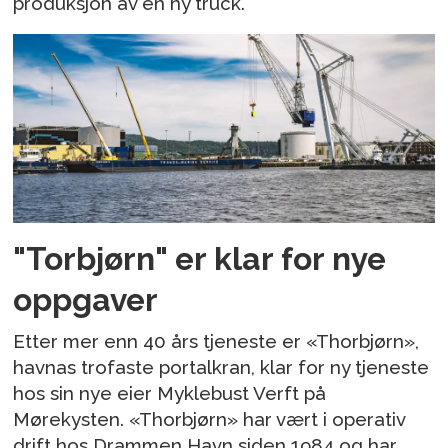
produksjon av en ny truck.
"Torbjørn" er klar for nye
oppgaver
Etter mer enn 40 års tjeneste er «Thorbjørn»,
havnas trofaste portalkran, klar for ny tjeneste
hos sin nye eier Myklebust Verft på
Mørekysten. «Thorbjørn» har vært i operativ
drift hos Drammen Havn siden 1984 og har