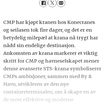
CMP har kjøpt kranen hos Konecranes
og seilasen tok fire dager, og det er en
betydelig milepæl at krana nå trygt har
nådd sin endelige destinasjon.
Ankomsten av krana markerer et viktig
skritt for CMP og havneselskapet mener
denne avanserte STS-krana symboliserer
CMPs ambisjoner, sammen med By &
Havn, utvikleren av den nye
containerterminalen, om å skape en av
de mest effektive og moderne