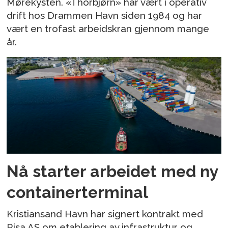
Mørekysten. «Thorbjørn» har vært i operativ
drift hos Drammen Havn siden 1984 og har
vært en trofast arbeidskran gjennom mange
år.
Nå starter arbeidet med ny
containerterminal
Kristiansand Havn har signert kontrakt med
Risa AS om etablering av infrastruktur og