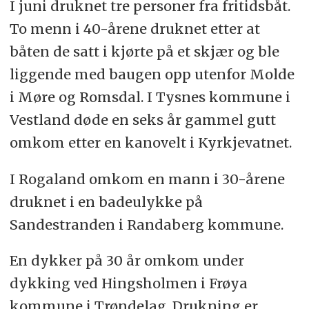
I juni druknet tre personer fra fritidsbåt.
26 – 40 år: 5
To menn i 40-årene druknet etter at
båten de satt i kjørte på et skjær og ble
41 – 60 år: 11
liggende med baugen opp utenfor Molde
61 år og eldre: 12
i Møre og Romsdal. I Tysnes kommune i
Fylker
Vestland døde en seks år gammel gutt
omkom etter en kanovelt i Kyrkjevatnet.
Vestland: 5
I Rogaland omkom en mann i 30-årene
Rogaland: 4
druknet i en badeulykke på
Agder: 4
Sandestranden i Randaberg kommune.
Nordland: 3
En dykker på 30 år omkom under
Oslo: 3
dykking ved Hingsholmen i Frøya
kommune i Trøndelag. Drukning er
Troms og Finnmark: 3