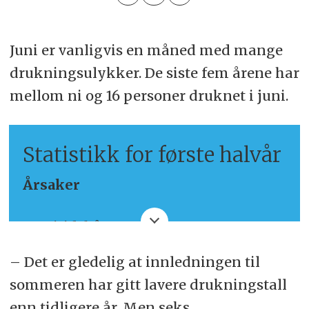
Juni er vanligvis en måned med mange
drukningsulykker. De siste fem årene har
mellom ni og 16 personer druknet i juni.
Statistikk for første halvår
Årsaker
Fritidsbåt: 13
Fall fra land: 12
– Det er gledelig at innledningen til
sommeren har gitt lavere drukningstall
Yrkesfartøy: 4
enn tidligere år. Men seks