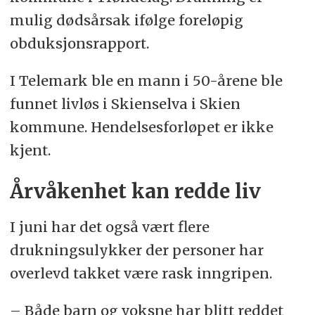
mulig dødsårsak ifølge foreløpig
Viken: 3
obduksjonsrapport.
Møre og Romsdal: 2
I Telemark ble en mann i 50-årene ble
Trøndelag: 2
funnet livløs i Skienselva i Skien
Innlandet: 1
kommune. Hendelsesforløpet er ikke
Vestfold og Telemark: 1
kjent.
Utlandet: 2
Årvåkenhet kan redde liv
I juni har det også vært flere
drukningsulykker der personer har
overlevd takket være rask inngripen.
– Både barn og voksne har blitt reddet