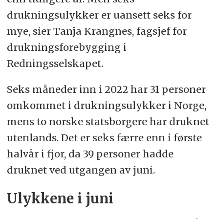
Bading: 3 (hvorav 2 med nordmenn
drukningsulykker er uansett seks for
utenlands)
mye, sier Tanja Krangnes, fagsjef for
Dykking: 1
drukningsforebygging i
Redningsselskapet.
Kjønn
Seks måneder inn i 2022 har 31 personer
29 menn (88 %)
omkommet i drukningsulykker i Norge,
4 kvinner (12 %)
mens to norske statsborgere har druknet
utenlands. Det er seks færre enn i første
Alder
halvår i fjor, da 39 personer hadde
druknet ved utgangen av juni.
0 – 7 år: 3
8 – 14 år: 0
Ulykkene i juni
15 – 25 år: 2