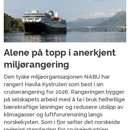
Alene på topp i anerkjent
miljørangering
Den tyske miljøorganisasjonen NABU har
rangert Havila Kystruten som best i sin
cruiserangering for 2026. Rangeringen bygger
på selskapets arbeid med å ta i bruk helhetlige
bærekraftige løsninger og redusere utslipp av
klimagasser og luftforurensning langs
norskekysten. Som i fjor setter det norskeide
rederiet standarden for cruiseindustrien.