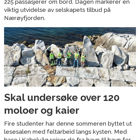
225 passasjerer om bord. Dagen markerer en
viktig utvidelse av selskapets tilbud på
Nærøyfjorden.
Skal undersøke over 120
moloer og kaier
Fire studenter har denne sommeren byttet ut
lesesalen med feltarbeid langs kysten. Med
base i Kabelvåg reiser de fra havn til havn for