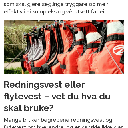
som skal gjere seglinga tryggare og meir
effektiv i ei kompleks og vêrutsett farlei.
Redningsvest eller
flytevest – vet du hva du
skal bruke?
Mange bruker begrepene redningsvest og
flytevest om hverandre, og er kanskje ikke klar