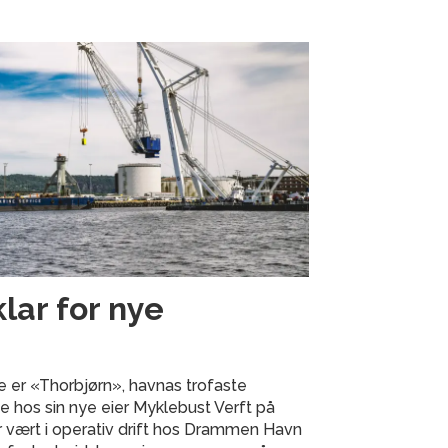
klar for nye
e er «Thorbjørn», havnas trofaste
ste hos sin nye eier Myklebust Verft på
 vært i operativ drift hos Drammen Havn