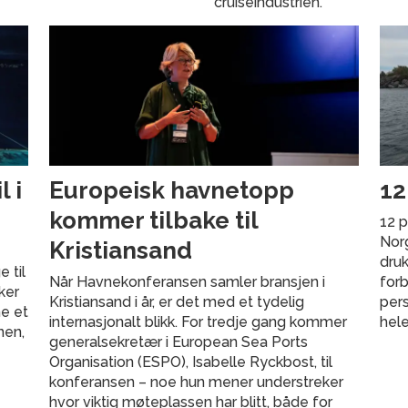
cruiseindustrien.
 i
Europeisk havnetopp
12
kommer tilbake til
12 p
Norg
Kristiansand
druk
 til
Når Havnekonferansen samler bransjen i
forb
ker
Kristiansand i år, er det med et tydelig
pers
ne et
internasjonalt blikk. For tredje gang kommer
hele
nen,
generalsekretær i European Sea Ports
Organisation (ESPO), Isabelle Ryckbost, til
konferansen – noe hun mener understreker
hvor viktig møteplassen har blitt, både for