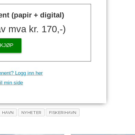
t (papir + digital)
av mva kr. 170,-)
KJØP
nnent? Logg inn her
il min side
HAVN
NYHETER
FISKERIHAVN