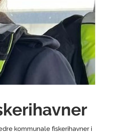
skerihavner
 bedre kommunale fiskerihavner i