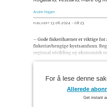
Andre
Hagen
13.06.2024 - 08:23
PUBLISERT
– Gode fiskerihavner er viktige for å
fiskeriavhengige kystsamfunn. Regje
regional utvikling og økonomisk vek
For å lese denne sa
Allerede abon
Get instant a