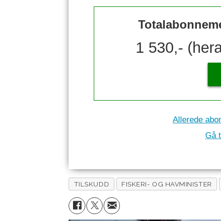
Totalabonnemen
1 530,- (her
Allerede abo
Gå t
TILSKUDD
FISKERI- OG HAVMINISTER