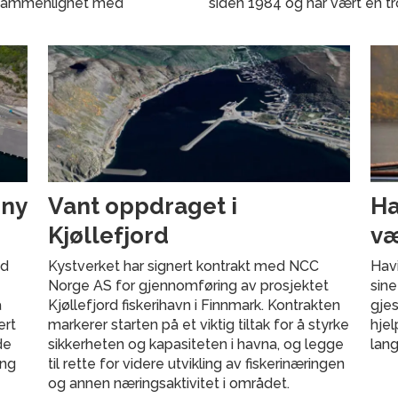
 sammenlignet med
siden 1984 og har vært en t
 ny
Vant oppdraget i
Ha
Kjøllefjord
væ
ed
Kystverket har signert kontrakt med NCC
Havi
Norge AS for gjennomføring av prosjektet
sine
å
Kjøllefjord fiskerihavn i Finnmark. Kontrakten
gjes
ert
markerer starten på et viktig tiltak for å styrke
hje
de
sikkerheten og kapasiteten i havna, og legge
lang
ang
til rette for videre utvikling av fiskerinæringen
og annen næringsaktivitet i området.