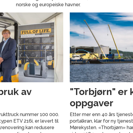
norske og europeiske havner.
bruk av
"Torbjørn" er 
oppgaver
 brukttruck nummer 100 000.
Etter mer enn 40 års tjenest
pen ETV 216i, er levert til
portalkran, klar for ny tjene
llrenovering kan redusere
Mørekysten. «Thorbjørn» har