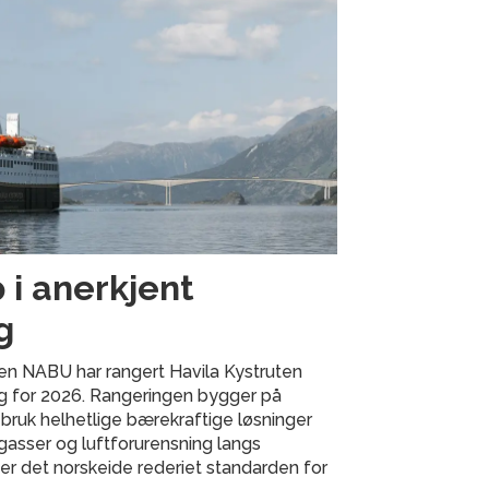
 i anerkjent
g
en NABU har rangert Havila Kystruten
ng for 2026. Rangeringen bygger på
 bruk helhetlige bærekraftige løsninger
gasser og luftforurensning langs
ter det norskeide rederiet standarden for