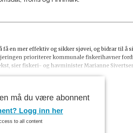
 få en mer effektiv og sikker sjøvei, og bidrar til å s
ringen prioriterer kommunale fiskerihavner fordi vi
st, sier fiskeri- og havminister Marianne Sivertse
ken må du være abonnent
nent? Logg inn her
ccess to all content