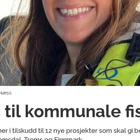
 Næss.
s til kommunale fi
ner i tilskudd til 12 nye prosjekter som skal gi
omsdal, Troms og Finnmark.