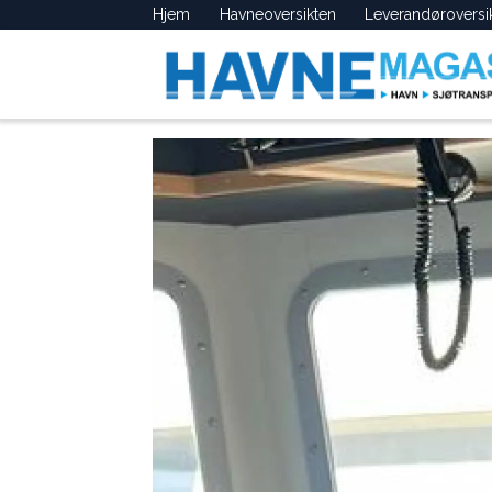
Hjem
Havneoversikten
Leverandøroversi