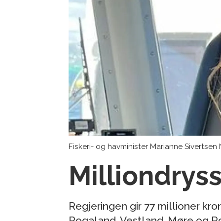
Fiskeri- og havminister Marianne Sivertsen
Milliondrys
Regjeringen gir 77 millioner kro
Rogaland, Vestland, Møre og R