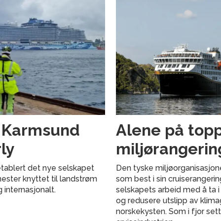
g Karmsund
Alene på topp
ly
miljørangerin
tablert det nye selskapet
Den tyske miljøorganisasjon
nester knyttet til landstrøm
som best i sin cruiserangeri
g internasjonalt.
selskapets arbeid med å ta i
og redusere utslipp av klima
norskekysten. Som i fjor set