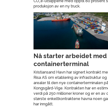
CO₂e-utslippene med opptil 80 prosent
produksjon av en ny truck.
Nå starter arbeidet med
containerterminal
Kristiansand Havn har signert kontrakt m
Risa AS om etablering av infrastruktur og
arealer til den nye containerterminalen p
Kongsgård-Vige. Kontrakten har en estim
verdi på 250 millioner kroner og er en av 
største enkeltkontraktene havna noen g
har inngått.