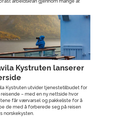
rofast arbeidskran gjennom mange år.
vila Kystruten lanserer
rside
la Kystruten utvider tjenestetilbudet for
 reisende – med en ny nettside hvor
tene får værvarsel og pakkeliste for å
lpe de med å forberede seg på reisen
s norskekysten.