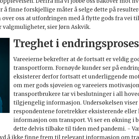
eopplevelsen. Derfra må vi jobbe oss bakover mot hvi
 å finne forskjellige måter å selge dette på resulter
er oss at utfordringen med å flytte gods fra vei til 
 valgmuligheter, sier Jørn Askvik.
Treghet i endringsprose
Vareeierne bekrefter at de fortsatt er veldig g
transportform. Fornøyde kunder ser på endring
eksisterer derfor fortsatt et underliggende 
om mer gods sjøveien og vareeiers motivasjon 
transportbrukere tar vi beslutninger i all hove
tilgjengelig informasjon. Undersøkelsen viser 
respondentene foretrekker eksisterende eller 
informasjon om transport. Vi ser en økning i b
dette delvis tilbake til tiden med pandemi. - 
evd å ikke finne frem til relevant informasjon om tra