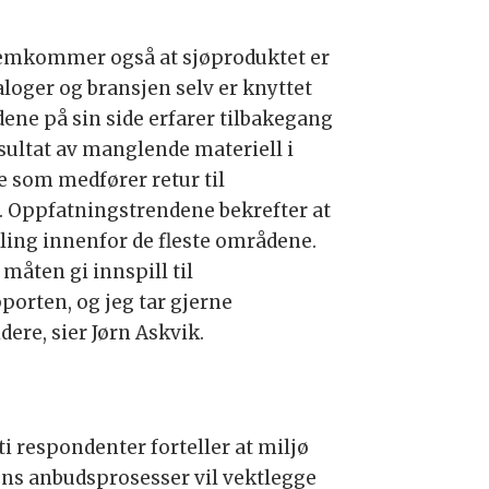
fremkommer også at sjøproduktet er
aloger og bransjen selv er knyttet
dene på sin side erfarer tilbakegang
resultat av manglende materiell i
ge som medfører retur til
r. Oppfatningstrendene bekrefter at
kling innenfor de fleste områdene.
måten gi innspill til
orten, og jeg tar gjerne
ere, sier Jørn Askvik.
i respondenter forteller at miljø
idens anbudsprosesser vil vektlegge