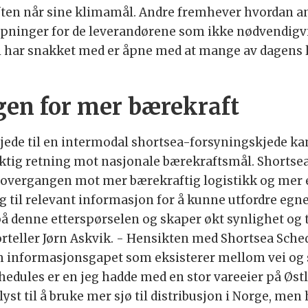
riften når sine klimamål. Andre fremhever hvordan
åpninger for de leverandørene som ikke nødvendigvis
vi har snakket med er åpne med at mange av dagens 
gen for mer bærekraft
tkjede til en intermodal shortsea-forsyningskjede k
 riktig retning mot nasjonale bærekraftsmål. Shortse
overgangen mot mer bærekraftig logistikk og mer e
g til relevant informasjon for å kunne utfordre eg
 på denne etterspørselen og skaper økt synlighet og 
orteller Jørn Askvik. - Hensikten med Shortsea Sched
m informasjonsgapet som eksisterer mellom vei og s
dules er en jeg hadde med en stor vareeier på Østlan
lyst til å bruke mer sjø til distribusjon i Norge, men