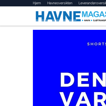
Hjem
Havneoversikten
Leverandøroversi