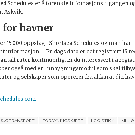
 med Schedules er å forenkle infomasjonstilgangen 
rn Askvik.
 for havner
over 15.000 oppslag i Shortsea Schedules og man har f
 informasjon. - Pr. dags dato er det registrert 15 re
antall ruter kontinuerlig. Er du interessert i å regis
jobber også med en innbygningsmodul som skal tilbys
ruter og selskaper som opererer fra akkurat din havn
chedules.com
SJØTRANSPORT
FORSYNINGSKJEDE
LOGISTIKK
MILJØ