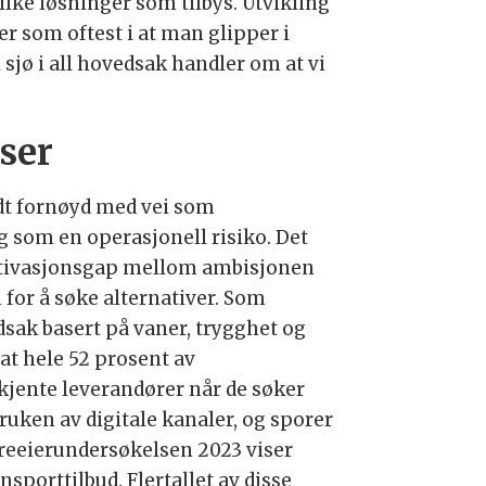
lke løsninger som tilbys. Utvikling
er som oftest i at man glipper i
sjø i all hovedsak handler om at vi
sser
odt fornøyd med vei som
 som en operasjonell risiko. Det
motivasjonsgap mellom ambisjonen
for å søke alternativer. Som
dsak basert på vaner, trygghet og
at hele 52 prosent av
kjente leverandører når de søker
ruken av digitale kanaler, og sporer
Vareeierundersøkelsen 2023 viser
nsporttilbud. Flertallet av disse