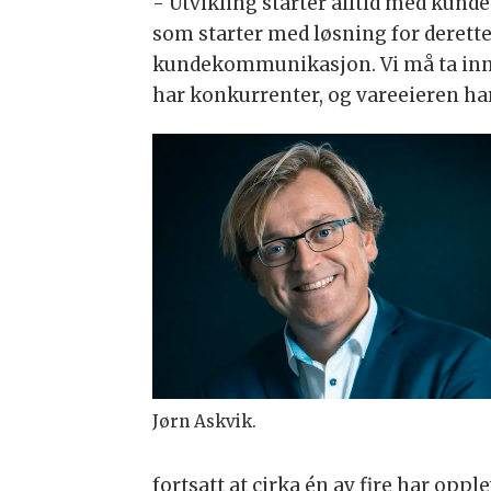
- Utvikling starter alltid med kund
som starter med løsning for deretter
kundekommunikasjon. Vi må ta inn ov
har konkurrenter, og vareeieren har
Jørn Askvik.
fortsatt at cirka én av fire har oppl