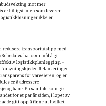
 anbudsvekting mot mer
 er billigst, men som leverer
logistikkløsninger ikke er
an redusere transportutslipp med
a Schedules har som mål å gi
ffektiv logistikkplanlegging. -
ne forsyningskjeder. Relanseringen
transparens for vareeieren, og en
ules er å adressere
jø og bane. En samtale som gir
det for et par år siden, i løpet av
 hadde gitt opp å finne ut hvilket