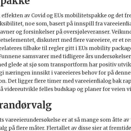
tspakke
å effekten av Covid og EUs mobilitetspakke og det 
ibilitet, noe som, basert på innspill fra vareeierdi
 havner og forsinkelser på oversjøleveranser. Veikun
litetselementet, diskutert med flere vareeiere, er et 
relateres tilbake til regler gitt i EUs mobility packa
 - Funnene samsvarer med tidligere års undersøkelse
l med glede at sjø som transportform har positiv utvi
 næringen innsikt i vareeieres behov for på denne 
 Det ligger flere timer med vareeierdialog bak rapp
videreutvikle felles budskap og planer for veien vid
erandørvalg
ts vareeierundersøkelse er at så mange som åtte av t
valg på flere måter. Flertallet av disse sier at fremt