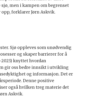
uke sjø, men i kampen om begrenset
 opp, forklarer Jørn Askvik.
nester. Sjø oppleves som unødvendig
sesser og skaper barrierer for å
21-2023) knyttet hvordan
 gir oss bedre innsikt i utvikling
nsedyktighet og informasjon. Det er
eårsperiode. Denne positive
viser også hvilken treg materie det
Jørn Askvik.