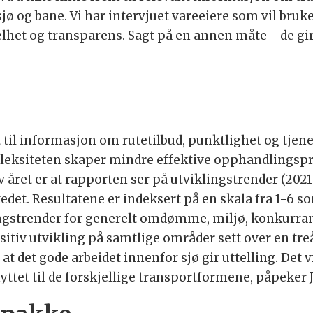
sjø og bane. Vi har intervjuet vareeiere som vil br
elhet og transparens. Sagt på en annen måte - de gir
t til informasjon om rutetilbud, punktlighet og tje
pleksiteten skaper mindre effektive opphandlingspro
 av året er at rapporten ser på utviklingstrender (20
et. Resultatene er indeksert på en skala fra 1-6 som
ningstrender for generelt omdømme, miljø, konkurra
ositiv utvikling på samtlige områder sett over en tr
at det gode arbeidet innenfor sjø gir uttelling. Det 
ttet til de forskjellige transportformene, påpeker 