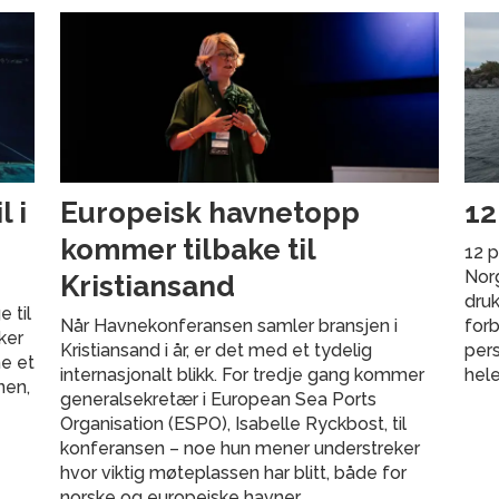
 i
Europeisk havnetopp
12
kommer tilbake til
12 p
Norg
Kristiansand
druk
 til
Når Havnekonferansen samler bransjen i
forb
ker
Kristiansand i år, er det med et tydelig
pers
ne et
internasjonalt blikk. For tredje gang kommer
hele
nen,
generalsekretær i European Sea Ports
Organisation (ESPO), Isabelle Ryckbost, til
konferansen – noe hun mener understreker
hvor viktig møteplassen har blitt, både for
norske og europeiske havner.