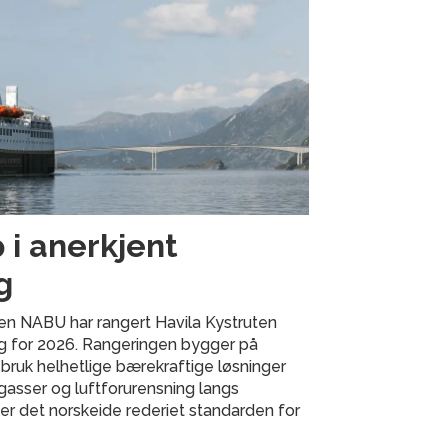
 i anerkjent
g
en NABU har rangert Havila Kystruten
ng for 2026. Rangeringen bygger på
 bruk helhetlige bærekraftige løsninger
gasser og luftforurensning langs
ter det norskeide rederiet standarden for