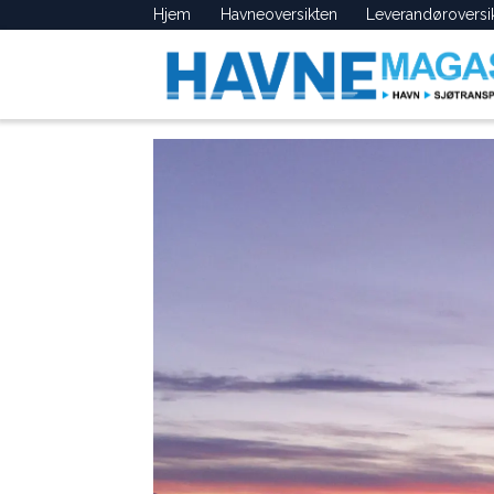
Hjem
Havneoversikten
Leverandøroversi