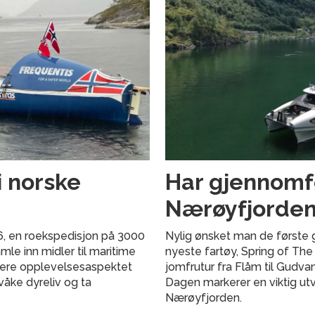
i norske
Har gjennomfø
Nærøyfjorde
6, en roekspedisjon på 3000
Nylig ønsket man de første
le inn midler til maritime
nyeste fartøy, Spring of The
nere opplevelsesaspektet
jomfrutur fra Flåm til Gudv
våke dyreliv og ta
Dagen markerer en viktig utv
Nærøyfjorden.