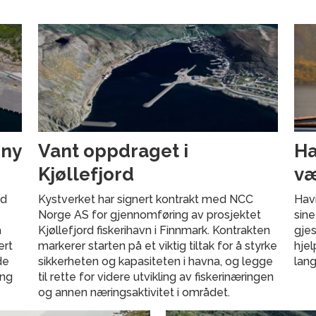
 ny
Vant oppdraget i
Ha
Kjøllefjord
væ
ed
Kystverket har signert kontrakt med NCC
Havi
Norge AS for gjennomføring av prosjektet
sine
å
Kjøllefjord fiskerihavn i Finnmark. Kontrakten
gjes
ert
markerer starten på et viktig tiltak for å styrke
hje
de
sikkerheten og kapasiteten i havna, og legge
lang
ang
til rette for videre utvikling av fiskerinæringen
og annen næringsaktivitet i området.