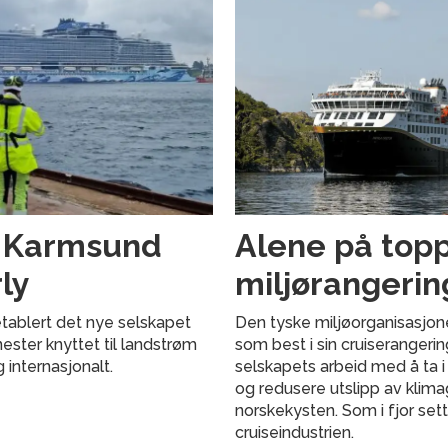
g Karmsund
Alene på topp
ly
miljørangerin
tablert det nye selskapet
Den tyske miljøorganisasjon
nester knyttet til landstrøm
som best i sin cruiserangeri
g internasjonalt.
selskapets arbeid med å ta i
og redusere utslipp av klima
norskekysten. Som i fjor set
cruiseindustrien.