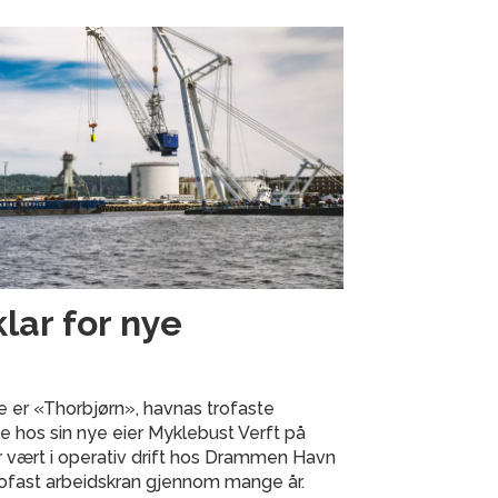
klar for nye
e er «Thorbjørn», havnas trofaste
ste hos sin nye eier Myklebust Verft på
 vært i operativ drift hos Drammen Havn
rofast arbeidskran gjennom mange år.