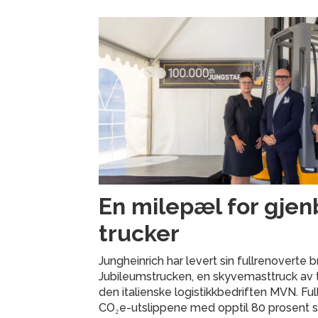
En milepæl for gjen
trucker
Jungheinrich har levert sin fullrenoverte
Jubileumstrucken, en skyvemasttruck av ty
den italienske logistikkbedriften MVN. Fu
CO₂e-utslippene med opptil 80 prosent