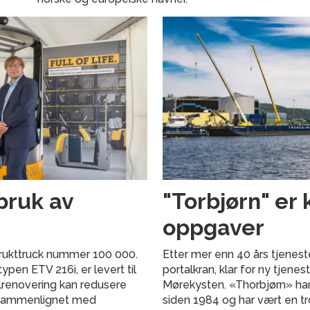
bruk av
"Torbjørn" er 
oppgaver
 brukttruck nummer 100 000.
Etter mer enn 40 års tjenest
pen ETV 216i, er levert til
portalkran, klar for ny tjene
llrenovering kan redusere
Mørekysten. «Thorbjørn» har
 sammenlignet med
siden 1984 og har vært en t