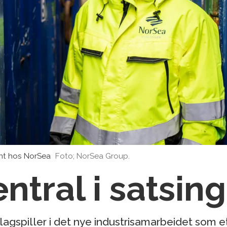
ent hos NorSea
Foto; NorSea Group.
ntral i satsin
agspiller i det nye industrisamarbeidet som e