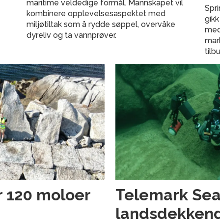
maritime veldedige formål. Mannskapet vil
Spr
kombinere opplevelsesaspektet med
gikk
miljøtiltak som å rydde søppel, overvåke
med
dyreliv og ta vannprøver.
mark
tilb
r 120 moloer
Telemark Seaw
landsdekken