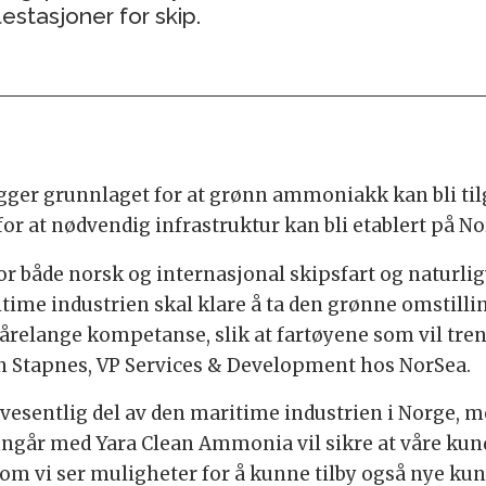
estasjoner for skip.
gger grunnlaget for at grønn ammoniakk kan bli til
or at nødvendig infrastruktur kan bli etablert på No
for både norsk og internasjonal skipsfart og naturli
itime industrien skal klare å ta den grønne omstilling
 årelange kompetanse, slik at fartøyene som vil tren
ian Stapnes, VP Services & Development hos NorSea.
 vesentlig del av den maritime industrien i Norge, m
inngår med Yara Clean Ammonia vil sikre at våre ku
m vi ser muligheter for å kunne tilby også nye kunder