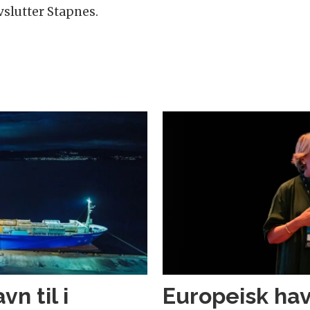
vslutter Stapnes.
n til i
Europeisk h