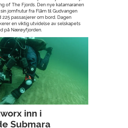
ing of The Fjords. Den nye katamaranen
 sin jomfrutur fra Flåm til Gudvangen
 225 passasjerer om bord. Dagen
erer en viktig utvidelse av selskapets
ud på Nærøyfjorden.
orx inn i
de Submara