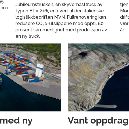
55
Jubileumstrucken, en skyvemasttruck av
tjen
nn i
typen ETV 216i, er levert til den italienske
Møre
logistikkbedriften MVN. Fullrenovering kan
dri
redusere CO₂e-utslippene med opptil 80
vær
prosent sammenlignet med produksjon av
år.
en ny truck.
 med ny
Vant oppdrage