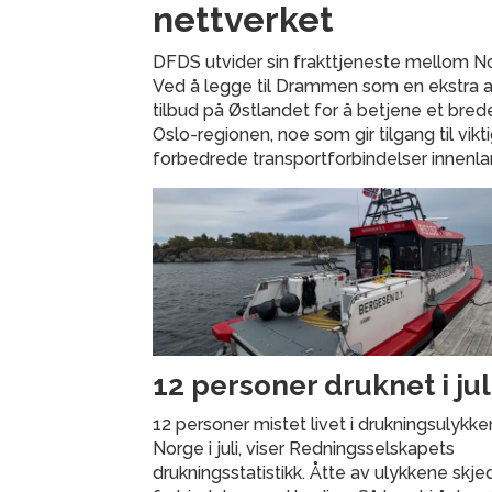
nettverket
DFDS utvider sin frakttjeneste mellom Nor
Ved å legge til Drammen som en ekstra a
tilbud på Østlandet for å betjene et brede
Oslo-regionen, noe som gir tilgang til vi
forbedrede transportforbindelser innenla
12 personer druknet i jul
12 personer mistet livet i drukningsulykker
Norge i juli, viser Redningsselskapets
drukningsstatistikk. Åtte av ulykkene skje