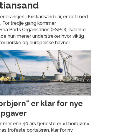
istiansand
bransjen i Kristiansand i år, er det med
kk. For tredje gang kommer
Sea Ports Organisation (ESPO), Isabelle
noe hun mener understreker hvor viktig
for norske og europeiske havner.
orbjørn" er klar for nye
pgaver
r mer enn 40 års tjeneste er «Thorbjørn»,
as trofaste portalkran, klar for ny