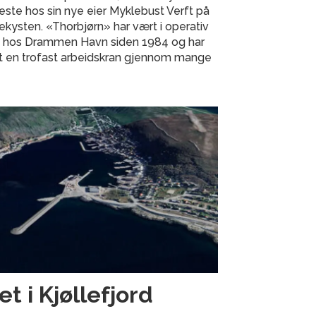
este hos sin nye eier Myklebust Verft på
kysten. «Thorbjørn» har vært i operativ
ft hos Drammen Havn siden 1984 og har
t en trofast arbeidskran gjennom mange
t i Kjøllefjord