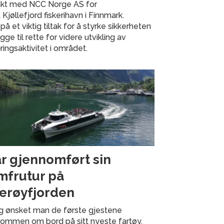
rakt med NCC Norge AS for
jøllefjord fiskerihavn i Finnmark.
å et viktig tiltak for å styrke sikkerheten
ge til rette for videre utvikling av
ingsaktivitet i området.
r gjennomført sin
mfrutur på
røyfjorden
g ønsket man de første gjestene
kommen om bord på sitt nyeste fartøy,