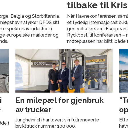
tilbake til Kr
ge, Belgia og Storbritannia.
Når Havnekonferansen samler 
nløpshavn styrker DFDS sitt
et tydelig internasjonalt bli
re spekter av industrier i
generalsekretær i European 
ktige europeiske markeder og
Ryckbost, til konferansen – 
nds.
møteplassen har blitt, både 
i
En milepæl for gjenbruk
"T
av trucker
op
 i
Jungheinrich har levert sin fullrenoverte
Ette
dde i
brukttruck nummer 100 000.
havn