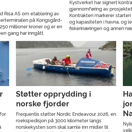
Kystverket har signert kont
gjennomføring av prosjektet K
ed Risa AS om etablering av
Kontrakten markerer starten p
ainerterminalen på Kongsgård-
og kapasiteten i havna, og leg
250 millioner kroner og er en
fiskerinæringen og annen nær
en gang har inngått.
r
Støtter opprydding i
Ha
norske fjorder
jo
Næ
for
Frequentis støtter Nordic Endeavour 2026, en
roekspedisjon på 3000 kilometer langs
Nyli
å
norskekysten som skal samle inn midler til
vel