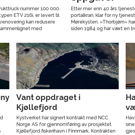
 brukttruck nummer 100 000.
Etter mer enn 40 års tjenest
pen ETV 216i, er levert til
portalkran, klar for ny tjene
llrenovering kan redusere
Mørekysten. «Thorbjørn» har
 sammenlignet med
siden 1984 og har vært en t
 ny
Vant oppdraget i
Ha
Kjøllefjord
væ
ed
Kystverket har signert kontrakt med NCC
Havi
Norge AS for gjennomføring av prosjektet
sine
å
Kjøllefjord fiskerihavn i Finnmark. Kontrakten
gjes