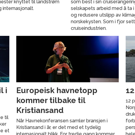
nester knyttet til landstrøm
som best i sin cruiserangeri
g internasjonalt.
selskapets arbeid med å ta i
og redusere utslipp av klima
norskekysten. Som i fjor set
cruiseindustrien.
 i
Europeisk havnetopp
12
kommer tilbake til
12 p
Norg
Kristiansand
druk
 til
Når Havnekonferansen samler bransjen i
forb
ker
Kristiansand i år, er det med et tydelig
pers
ne et
internasjonalt blikk. For tredje gang kommer
hele