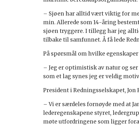
– Sjøen har alltid vært viktig for m
min. Allerede som 14-åring bestemte
sjøen tryggere. I tillegg har jeg al
tilbake til samfunnet. Å få lede Red
På spørsmål om hvilke egenskaper h
– Jeg er optimistisk av natur og se
som et lag synes jeg er veldig motiv
President i Redningsselskapet, Jon R
– Vi er særdeles fornøyde med at Ja
lederegenskapene styret, ledergrup
møte utfordringene som ligger foran