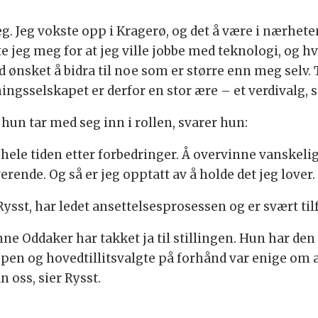
eg. Jeg vokste opp i Kragerø, og det å være i nærhete
 jeg meg for at jeg ville jobbe med teknologi, og hv
ltid ønsket å bidra til noe som er større enn meg sel
ningsselskapet er derfor en stor ære – et verdivalg, 
un tar med seg inn i rollen, svarer hun:
r hele tiden etter forbedringer. Å overvinne vanske
erende. Og så er jeg opptatt av å holde det jeg lover.
ysst, har ledet ansettelsesprosessen og er svært til
nne Oddaker har takket ja til stillingen. Hun har d
pen og hovedtillitsvalgte på forhånd var enige om a
 oss, sier Rysst.