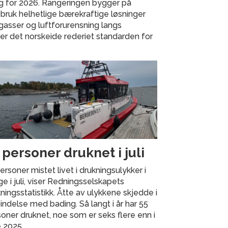
ng for 2026. Rangeringen bygger på
 bruk helhetlige bærekraftige løsninger
gasser og luftforurensning langs
ter det norskeide rederiet standarden for
 personer druknet i juli
ersoner mistet livet i drukningsulykker i
e i juli, viser Redningsselskapets
ningsstatistikk. Åtte av ulykkene skjedde i
indelse med bading. Så langt i år har 55
oner druknet, noe som er seks flere enn i
 2025.