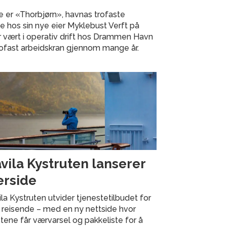
e er «Thorbjørn», havnas trofaste
ste hos sin nye eier Myklebust Verft på
 vært i operativ drift hos Drammen Havn
rofast arbeidskran gjennom mange år.
vila Kystruten lanserer
rside
la Kystruten utvider tjenestetilbudet for
 reisende – med en ny nettside hvor
tene får værvarsel og pakkeliste for å