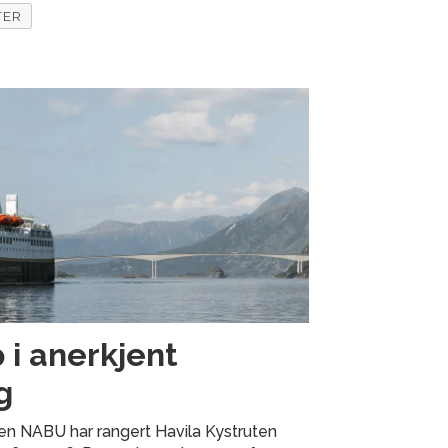
TER
 i anerkjent
g
en NABU har rangert Havila Kystruten