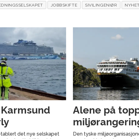
EDNINGSSELSKAPET
JOBBSKIFTE
SIVILINGENIØR
NYHE
g Karmsund
Alene på topp
ly
miljørangerin
tablert det nye selskapet
Den tyske miljøorganisasjon