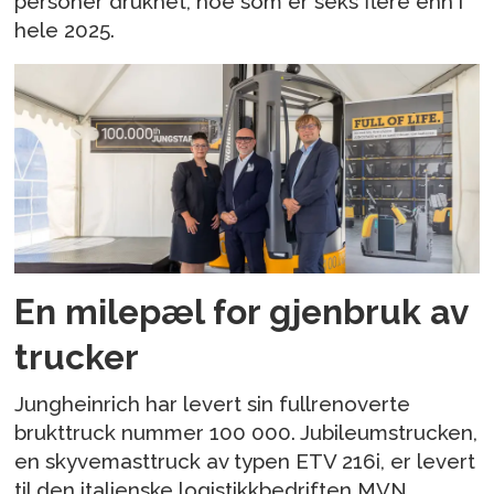
personer druknet, noe som er seks flere enn i
hele 2025.
En milepæl for gjenbruk av
trucker
Jungheinrich har levert sin fullrenoverte
brukttruck nummer 100 000. Jubileumstrucken,
en skyvemasttruck av typen ETV 216i, er levert
til den italienske logistikkbedriften MVN.