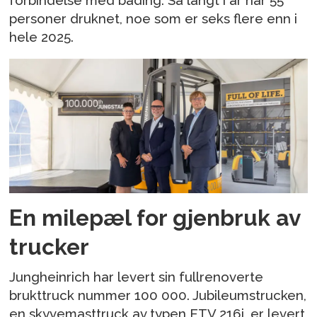
forbindelse med bading. Så langt i år har 55
personer druknet, noe som er seks flere enn i
hele 2025.
En milepæl for gjenbruk av
trucker
Jungheinrich har levert sin fullrenoverte
brukttruck nummer 100 000. Jubileumstrucken,
en skyvemasttruck av typen ETV 216i, er levert