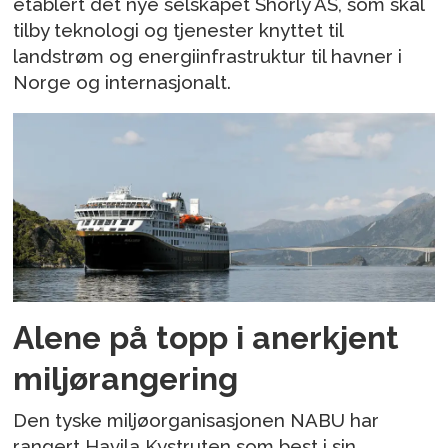
etablert det nye selskapet Shorly AS, som skal
tilby teknologi og tjenester knyttet til
landstrøm og energiinfrastruktur til havner i
Norge og internasjonalt.
Alene på topp i anerkjent
miljørangering
Den tyske miljøorganisasjonen NABU har
rangert Havila Kystruten som best i sin