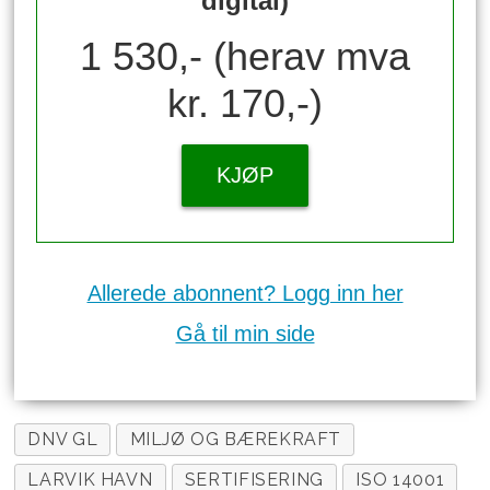
digital)
1 530,- (herav mva
kr. 170,-)
KJØP
Allerede abonnent? Logg inn her
Gå til min side
DNV GL
MILJØ OG BÆREKRAFT
LARVIK HAVN
SERTIFISERING
ISO 14001