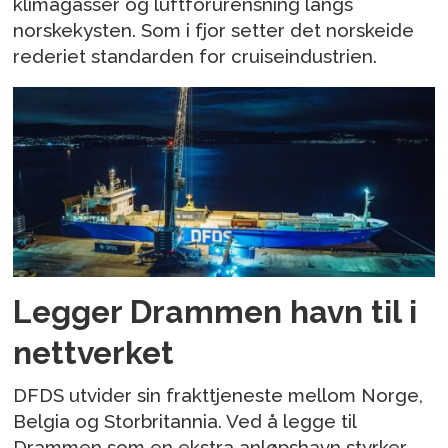
klimagasser og luftforurensning langs
norskekysten. Som i fjor setter det norskeide
rederiet standarden for cruiseindustrien.
Legger Drammen havn til i
nettverket
DFDS utvider sin frakttjeneste mellom Norge,
Belgia og Storbritannia. Ved å legge til
Drammen som en ekstra anløpshavn styrker